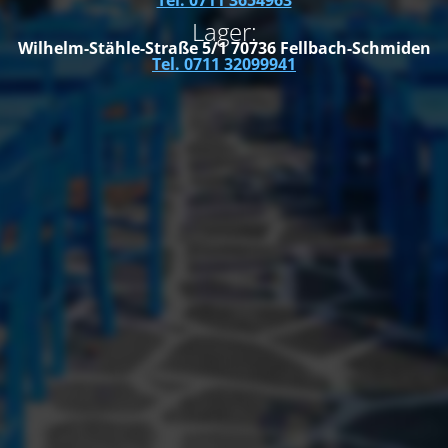
Tel. 0711 3654963
Lager:
Wilhelm-Stähle-Straße 5/1
70736 Fellbach-Schmiden
Tel. 0711 32099941