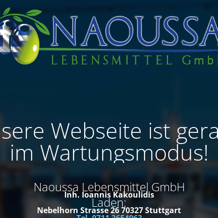
sere Webseite ist ger
im Wartungsmodus!
Naoussa Lebensmittel GmbH
Inh. Ioannis Kakoulidis
Laden:
Nebelhorn Strasse 26
70327 Stuttgart